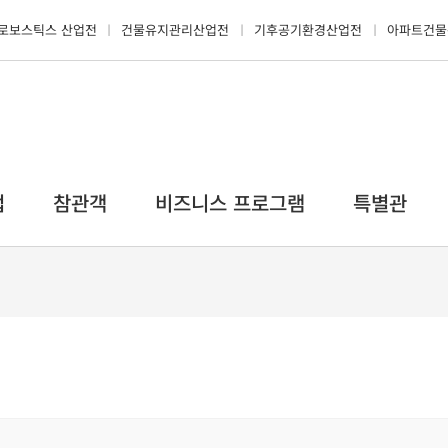
로보스틱스 산업전
건물유지관리산업전
기후공기환경산업전
아파트건물
업
참관객
비즈니스 프로그램
특별관