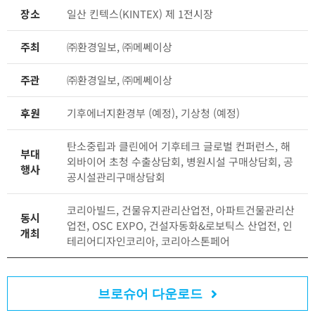
장소
일산 킨텍스(KINTEX) 제 1전시장
주최
㈜환경일보, ㈜메쎄이상
주관
㈜환경일보, ㈜메쎄이상
후원
기후에너지환경부 (예정), 기상청 (예정)
탄소중립과 클린에어 기후테크 글로벌 컨퍼런스, 해
부대
외바이어 초청 수출상담회, 병원시설 구매상담회, 공
행사
공시설관리구매상담회
코리아빌드, 건물유지관리산업전, 아파트건물관리산
동시
업전, OSC EXPO, 건설자동화&로보틱스 산업전, 인
개최
테리어디자인코리아, 코리아스톤페어
브로슈어 다운로드