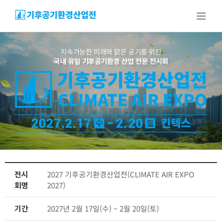
Skip
to
content
지속가능한 미래와 맑은 공기를 위한
국내 유일 기후공기환경 산업 전문 전시회
전시
2027 기후공기환경산업전(CLIMATE AIR EXPO
회명
2027)
기간
2027년 2월 17일(수) ~ 2월 20일(토)