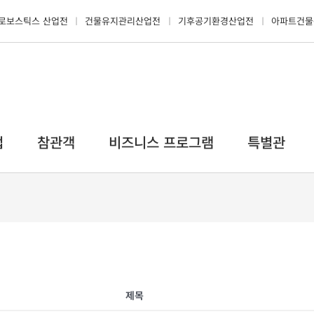
로보스틱스 산업전
건물유지관리산업전
기후공기환경산업전
아파트건물
업
참관객
비즈니스 프로그램
특별관
제목