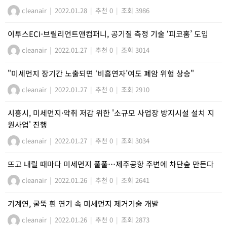
cleanair
|
2022.01.28
|
추천 0
|
조회 3986
이투스ECI-브릴리언트앤컴퍼니, 공기질 측정 기술 ‘피코홈’ 도입
cleanair
|
2022.01.27
|
추천 0
|
조회 3014
"미세먼지 장기간 노출되면 ‘비흡연자’여도 폐암 위험 상승"
cleanair
|
2022.01.27
|
추천 0
|
조회 2910
시흥시, 미세먼지·악취 저감 위한 '소규모 사업장 방지시설 설치 지
원사업' 진행
cleanair
|
2022.01.27
|
추천 0
|
조회 3034
뜨고 내릴 때마다 미세먼지 풀풀…제주공항 주변에 차단숲 만든다
cleanair
|
2022.01.26
|
추천 0
|
조회 2641
기계연, 굴뚝 흰 연기 속 미세먼지 제거기술 개발
cleanair
|
2022.01.26
|
추천 0
|
조회 2873