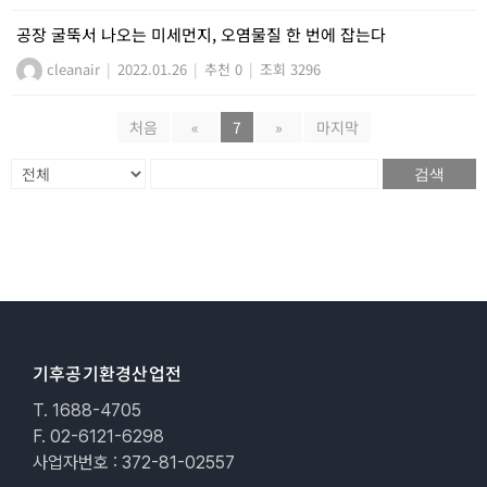
공장 굴뚝서 나오는 미세먼지, 오염물질 한 번에 잡는다
cleanair
|
2022.01.26
|
추천 0
|
조회 3296
처음
«
7
»
마지막
검색
기후공기환경산업전
T. 1688-4705
F. 02-6121-6298
사업자번호 : 372-81-02557