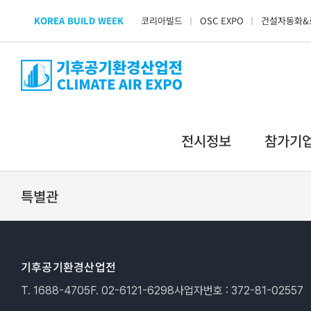
Skip
KOREA BUILD WEEK
코리아빌드
OSC EXPO
건설자동화&
to
content
전시정보
참가기
특별관
기후공기환경산업전
T. 1688-4705
F. 02-6121-6298
사업자번호 : 372-81-02557