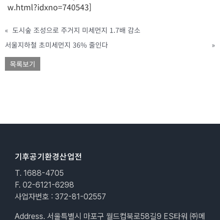
w.html?idxno=740543]
«
도시숲 조성으로 주거지 미세먼지 1.7배 감소
서울지하철 초미세먼지 36% 줄인다
»
목록보기
기후공기환경산업전
T. 1688-4705
F. 02-6121-6298
사업자번호 : 372-81-02557
Address. 서울특별시 마포구 월드컵북로58길9 ES타워 ㈜메