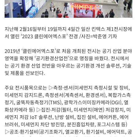
지난해 2월16일부터 19일까지 4일간 일산 킨텍스 제1전시장에
서 열린 ‘2023 클린에어엑스포’ 전경 /사진=박준영 기자
2019년 ‘클린에어엑스포’로 처음 개최된 전시는 공기 산업 분야
영역을 확장해 ‘공기환경산업전’으로 명칭을 바꿨다. 전시에서
는 공기 환경 산업 전반을 아우르는 공기환경 개선 솔루션, 기술
및 제품을 선보인다.
주요 전시품목으로는 ▷측정·센서(미세먼지 측정시설 및 장비,
미세먼지 감지드론, 측정센서(계측센서, 환경센서), 복합가스측
정기, 굴뚝자동측정기(TMS), 광학가스이미징카메라(OGI), 열
화상카메라 등) ▷집진∙저감(필터, 미세먼지(매연) 저감장치, 미
세먼지 저감 IoT 솔루션, 난방 설비, 집진 설비, 에어커튼, 에어
브러쉬, 미세먼지 차단 방진망, 분진흡입차량, 포그시스템 등)
▷공조∙환기설비(공기조화기, 열교환기, 환기설비, 에어덕트, 공