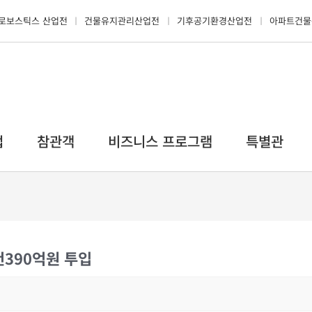
로보스틱스 산업전
건물유지관리산업전
기후공기환경산업전
아파트건물
업
참관객
비즈니스 프로그램
특별관
천390억원 투입