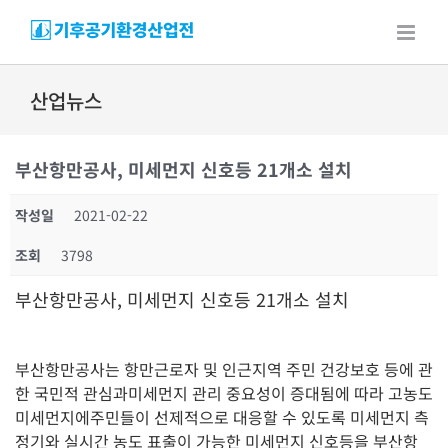
Skip
to
content
산업뉴스
부산항만공사, 미세먼지 신호등 21개소 설치
작성일
2021-02-22
조회
3798
부산항만공사, 미세먼지 신호등 21개소 설치
부산항만공사는 항만근로자 및 인근지역 주민 건강보호 등에 관
한 국민적 관심과미세먼지 관리 중요성이 증대됨에 따라 고농도
미세먼지에주민들이 선제적으로 대응할 수 있도록 미세먼지 측
정기와 실시간 농도 표출이 가능한 미세먼지 신호등을 부산항