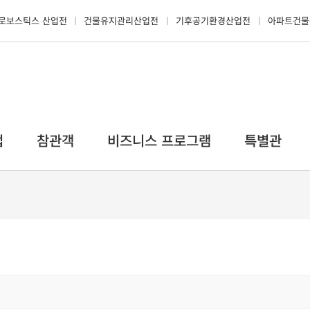
로보스틱스 산업전
건물유지관리산업전
기후공기환경산업전
아파트건물
업
참관객
비즈니스 프로그램
특별관