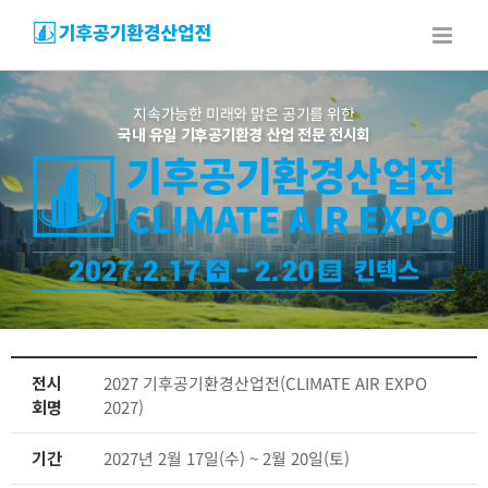
Skip
to
content
지속가능한 미래와 맑은 공기를 위한
국내 유일 기후공기환경 산업 전문 전시회
전시
2027 기후공기환경산업전(CLIMATE AIR EXPO
회명
2027)
기간
2027년 2월 17일(수) ~ 2월 20일(토)