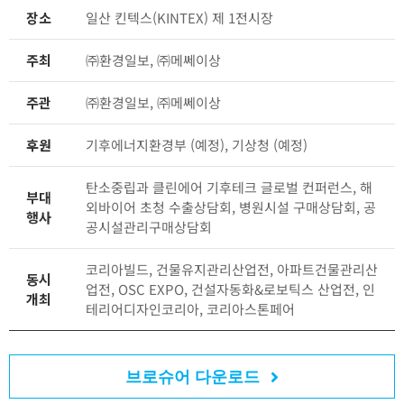
장소
일산 킨텍스(KINTEX) 제 1전시장
주최
㈜환경일보, ㈜메쎄이상
주관
㈜환경일보, ㈜메쎄이상
후원
기후에너지환경부 (예정), 기상청 (예정)
탄소중립과 클린에어 기후테크 글로벌 컨퍼런스, 해
부대
외바이어 초청 수출상담회, 병원시설 구매상담회, 공
행사
공시설관리구매상담회
코리아빌드, 건물유지관리산업전, 아파트건물관리산
동시
업전, OSC EXPO, 건설자동화&로보틱스 산업전, 인
개최
테리어디자인코리아, 코리아스톤페어
브로슈어 다운로드