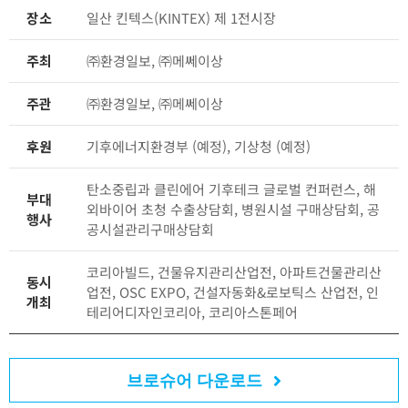
장소
일산 킨텍스(KINTEX) 제 1전시장
주최
㈜환경일보, ㈜메쎄이상
주관
㈜환경일보, ㈜메쎄이상
후원
기후에너지환경부 (예정), 기상청 (예정)
탄소중립과 클린에어 기후테크 글로벌 컨퍼런스, 해
부대
외바이어 초청 수출상담회, 병원시설 구매상담회, 공
행사
공시설관리구매상담회
코리아빌드, 건물유지관리산업전, 아파트건물관리산
동시
업전, OSC EXPO, 건설자동화&로보틱스 산업전, 인
개최
테리어디자인코리아, 코리아스톤페어
브로슈어 다운로드