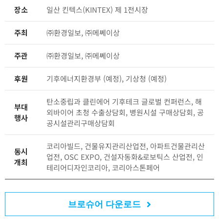
장소
일산 킨텍스(KINTEX) 제 1전시장
주최
㈜환경일보, ㈜메쎄이상
주관
㈜환경일보, ㈜메쎄이상
후원
기후에너지환경부 (예정), 기상청 (예정)
탄소중립과 클린에어 기후테크 글로벌 컨퍼런스, 해
부대
외바이어 초청 수출상담회, 병원시설 구매상담회, 공
행사
공시설관리구매상담회
코리아빌드, 건물유지관리산업전, 아파트건물관리산
동시
업전, OSC EXPO, 건설자동화&로보틱스 산업전, 인
개최
테리어디자인코리아, 코리아스톤페어
브로슈어 다운로드