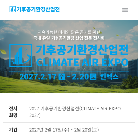
Skip
to
content
지속가능한 미래와 맑은 공기를 위한
국내 유일 기후공기환경 산업 전문 전시회
전시
2027 기후공기환경산업전(CLIMATE AIR EXPO
회명
2027)
기간
2027년 2월 17일(수) ~ 2월 20일(토)