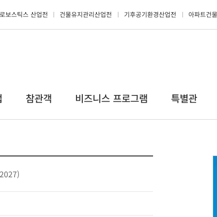
로보스틱스 산업전
건물유지관리산업전
기후공기환경산업전
아파트건
업
참관객
비즈니스 프로그램
특별관
2027)