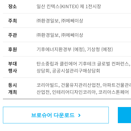
장소
일산 킨텍스(KINTEX) 제 1전시장
주최
㈜환경일보, ㈜메쎄이상
주관
㈜환경일보, ㈜메쎄이상
후원
기후에너지환경부 (예정), 기상청 (예정)
부대
탄소중립과 클린에어 기후테크 글로벌 컨퍼런스,
행사
상담회, 공공시설관리구매상담회
동시
코리아빌드, 건물유지관리산업전, 아파트건물관리산
개최
산업전, 인테리어디자인코리아, 코리아스톤페어
브로슈어 다운로드