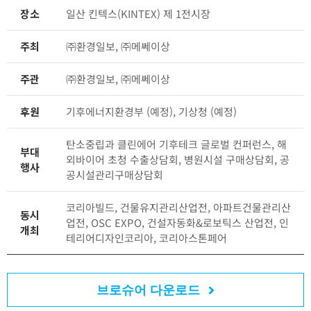
장소
일산 킨텍스(KINTEX) 제 1전시장
주최
㈜환경일보, ㈜메쎄이상
주관
㈜환경일보, ㈜메쎄이상
후원
기후에너지환경부 (예정), 기상청 (예정)
탄소중립과 클린에어 기후테크 글로벌 컨퍼런스, 해
부대
외바이어 초청 수출상담회, 병원시설 구매상담회, 공
행사
공시설관리구매상담회
코리아빌드, 건물유지관리산업전, 아파트건물관리산
동시
업전, OSC EXPO, 건설자동화&로보틱스 산업전, 인
개최
테리어디자인코리아, 코리아스톤페어
브로슈어 다운로드