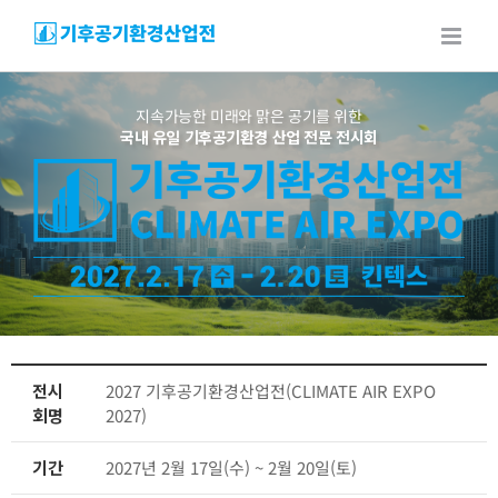
Skip
to
content
지속가능한 미래와 맑은 공기를 위한
국내 유일 기후공기환경 산업 전문 전시회
전시
2027 기후공기환경산업전(CLIMATE AIR EXPO
회명
2027)
기간
2027년 2월 17일(수) ~ 2월 20일(토)